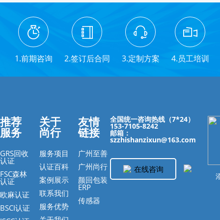
1.前期咨询
2.签订后合同
3.定制方案
4.员工培训
推荐
关于
友情
全国统一咨询热线（7*24）
153-7105-8242
服务
尚行
链接
邮箱：
szzhishanzixun@163.com
GRS回收
服务项目
广州至善
认证
认证百科
广州尚行
在线咨询
FSC森林
添
案例展示
颜回包装
认证
ERP
联系我们
欧麻认证
传感器
服务优势
BSCI认证
关于我们