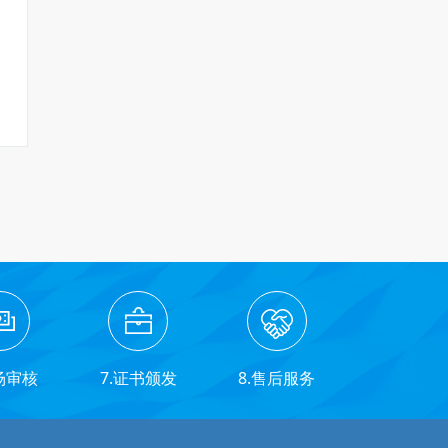
场审核
7.证书颁发
8.售后服务