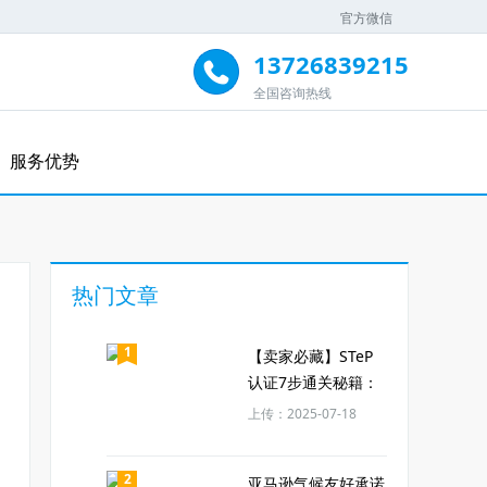
官方微信
13726839215
全国咨询热线
服务优势
热门文章
1
【卖家必藏】STeP
认证7步通关秘籍：
这样准备审核通过率
上传：2025-07-18
提升80%！
2
亚马逊气候友好承诺