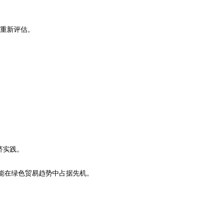
需重新评估。
。
济实践。
还能在绿色贸易趋势中占据先机。