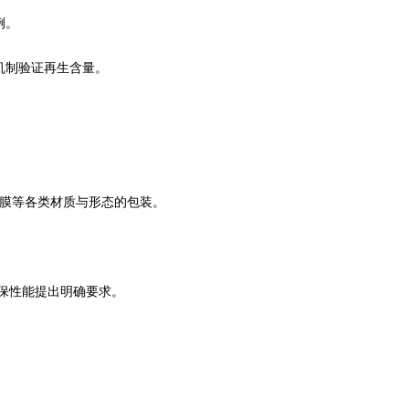
例。
机制验证再生含量。
料薄膜等各类材质与形态的包装。
环保性能提出明确要求。
。