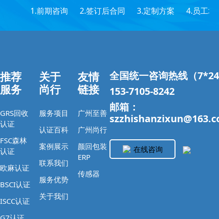
1.前期咨询
2.签订后合同
3.定制方案
4.员工培
推荐
关于
友情
全国统一咨询热线（7*2
服务
尚行
链接
153-7105-8242
邮箱：
GRS回收
服务项目
广州至善
szzhishanzixun@163.
认证
认证百科
广州尚行
FSC森林
案例展示
颜回包装
在线咨询
认证
ERP
联系我们
欧麻认证
传感器
服务优势
BSCI认证
关于我们
ISCC认证
G7认证